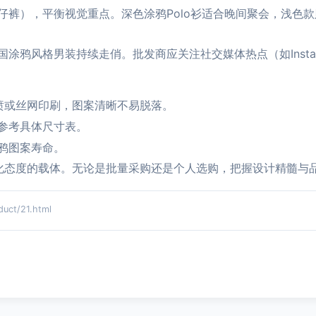
仔裤），平衡视觉重点。深色涂鸦Polo衫适合晚间聚会，浅色
涂鸦风格男装持续走俏。批发商应关注社交媒体热点（如Insta
喷或丝网印刷，图案清晰不易脱落。
参考具体尺寸表。
鸦图案寿命。
化态度的载体。无论是批量采购还是个人选购，把握设计精髓与
ct/21.html