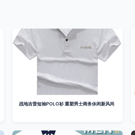
战地吉普短袖POLO衫 重塑男士商务休闲新风尚