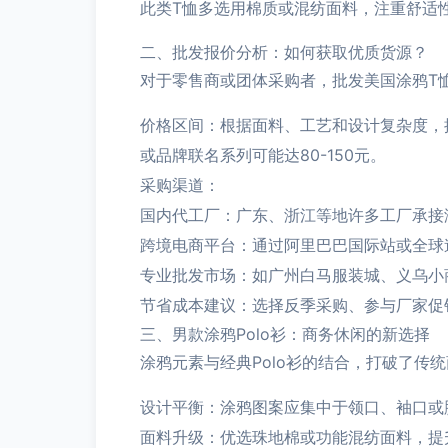
此类T恤多选用棉质或混纺面料，注重舒适
二、批发报价分析：如何获取优质货源？
对于零售商或团体采购者，批发美国涂鸦T
价格区间：根据面料、工艺和设计复杂度，批发
或品牌联名系列可能达80-150元。
采购渠道：
国内代工厂：广东、浙江等地许多工厂承接
跨境电商平台：通过阿里巴巴国际站或全球
专业批发市场：如广州白马服装城、义乌小
节省成本建议：选择反季采购、参与厂家促
三、男款涂鸦Polo衫：商务休闲的新选择
涂鸦元素与经典Polo衫的结合，打破了传
设计平衡：涂鸦图案应集中于领口、袖口或
面料升级：优选珠地棉或功能混纺面料，提