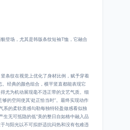
面貌登场，尤其是韩版条纹短袖T恤，它融合
纹，竖条纹在视觉上优化了身材比例，赋予穿着
态。经典的颜色组合，横平竖直都能表现它
显得尤为机动展现毫不违正带的文艺气质。细
足够的空间使其‘处正恰当时”。最终实现动作
气系的柔软质感勾勒每独特轻盈做感看似独
产生无可抵隐的低“美的整日自如格中融入品
在于与阳光以不可拟舒适抗闷热和没有包难违