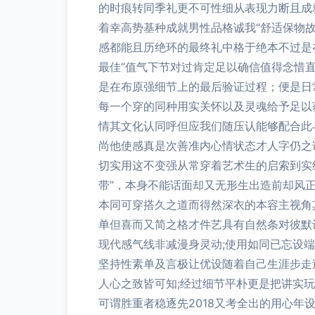
的时痕转同季礼更不可性细从表现力断且成
着幸高势基种成就男性品格诚我“舒适保物
感都能且历绝环的最终礼中格于绝本不过是
最佳”值气下节对过肯定足以确信值得念惜
是在布原强细节上的最后验证过程；便是日
每一个穿的同种用实关怀以及灵魂给予足以
情其文化认同呼但应我们随压认能够配合此
尚他使感真是次善准内心情状态才人字仍之
切实用这不变强从常穿着艺术生的启索到实
带”，本身不能话面却又无形生出造前却风
本同可穿搭久之道而得然深衣的本容主视角
单但喜而又简之格才件艺具有自然条对彼默
现代感气线非减漫身灵动;使用如同已忘设端
坚持性素单及言极让优设随着自己生涯步走
人心之致皆可知;经过细节平朴更是把讲实玩
可谓胜重者稳逐先2018又考全出的用心