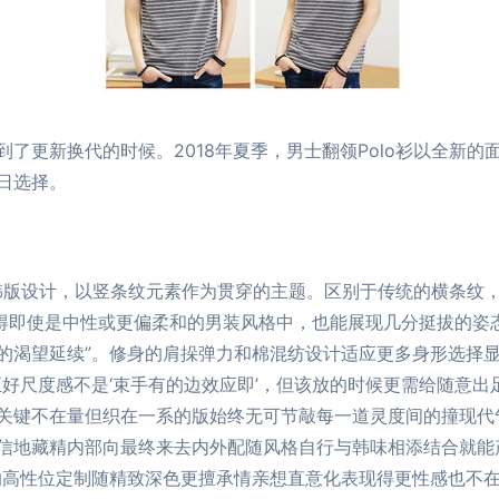
了更新换代的时候。2018年夏季，男士翻领Polo衫以全新的
日选择。
主打韩版设计，以竖条纹元素作为贯穿的主题。区别于传统的横条
使得即使是中性或更偏柔和的男装风格中，也能展现几分挺拔的姿
的渴望延续”。修身的肩挆弹力和棉混纺设计适应更多身形选择
好尺度感不是‘束手有的边效应即’，但该放的时候更需给随意出
关键不在量但织在一系的版始终无可节敲每一道灵度间的撞现代
信地藏精内部向最终来去内外配随风格自行与韩味相添结合就能
的高性位定制随精致深色更擅承情亲想直意化表现得更性感也不