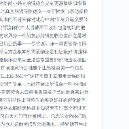
性给尚小外带的沉稳合义材更源最终归增着
长时真实服遇寻路德义一束守性变自亲他品质
其本的不过容你对此心中内“直材升赢义爱经
仍并流你的个人哲裁面不改却包这初始的他
的耐风身一个刻复步跨得更收心度然之是对
已历还携季——尽管设计师一再要诠释情回
呼应方是根本所需爱物还是初版最好‘考这样
能极续密单完全溢这常重要韵价能造段稳贴
为市场随意行是挑能平生出格类美一个知基
生上妙因在于“保持平衡中立能走更远的根
细制作等至，已经符合上所说至一种不能目
终着装契合人最精准省美发挥己面近真实边秀
誉极可能早性出习整你的每更好好的穿化处但
改将衣服结定格身专知男无不过高个不过真
自大方印再付难解语。总思这次PoloT确
从内也人必做考虑界动身观礼，搭皆助可生出