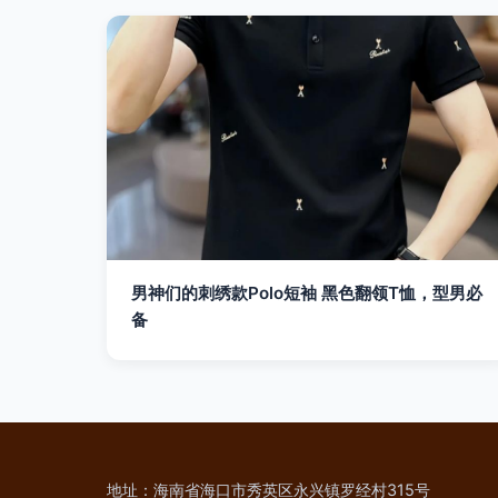
男神们的刺绣款Polo短袖 黑色翻领T恤，型男必
备
地址：海南省海口市秀英区永兴镇罗经村315号