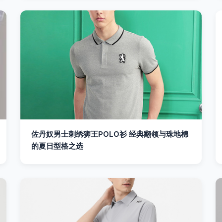
佐丹奴男士刺绣狮王POLO衫 经典翻领与珠地棉
的夏日型格之选