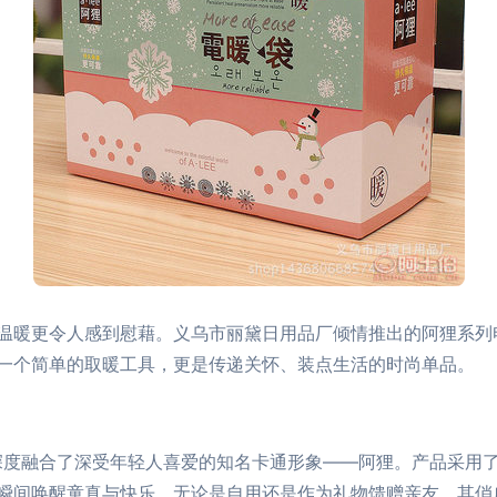
温暖更令人感到慰藉。义乌市丽黛日用品厂倾情推出的阿狸系列
一个简单的取暖工具，更是传递关怀、装点生活的时尚单品。
）深度融合了深受年轻人喜爱的知名卡通形象——阿狸。产品采用
瞬间唤醒童真与快乐。无论是自用还是作为礼物馈赠亲友，其俏