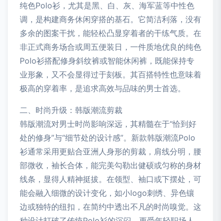
纯色Polo衫，尤其是黑、白、灰、海军蓝等中性色
调，是构建商务休闲穿搭的基石。它简洁利落，没有
多余的图案干扰，能轻松凸显穿着者的干练气质。在
非正式商务场合或周五便装日，一件质地优良的纯色
Polo衫搭配修身斜纹裤或智能休闲裤，既能保持专
业形象，又不会显得过于刻板。其百搭特性也意味着
极高的穿着率，是追求高效与品味的男士首选。
二、时尚升级：韩版潮流剪裁
韩版潮流对男士时尚影响深远，其精髓在于“恰到好
处的修身”与“细节处的设计感”。新款韩版潮流Polo
衫通常采用更贴合亚洲人身形的剪裁，肩线分明，腰
部微收，袖长合体，能完美勾勒出健硕或匀称的身材
线条，显得人精神挺拔。在领型、袖口或下摆处，可
能会融入细微的设计变化，如小logo刺绣、异色镶
边或独特的纽扣，在简约中透出不凡的时尚嗅觉。这
种设计打破了传统Polo衫的沉闷，更受年轻职场人